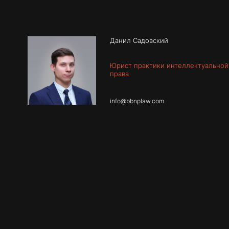
info@bbnplaw.com
Данил Садовский
Юрист практики интеллектуальной
права
info@bbnplaw.com
Я даю
согласие
на обработку персональных данных в соответс
обработки персональных данных
.
Подтверждаю
согласие
на получение информационных и рекл