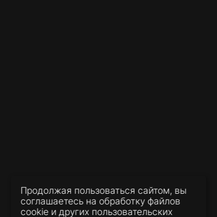
06 июля 2026
Нулевые декларации без
штрафов: внесены поправки в
Налоговый кодекс
03 июля 2026
Нотариус снова станет
Продолжая пользоваться сайтом, вы
обязательным? В Госдуме
соглашаетесь на обработку файлов
предложили вернуть
cookie и других пользовательских