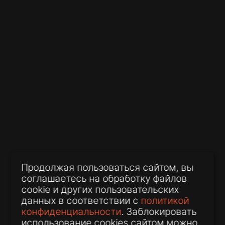
06 июля 2026
Нулевые декларации без
штрафов: внесены поправки в
Налоговый кодекс
03 июля 2026
Нотариус снова станет
Продолжая пользоваться сайтом, вы
обязательным? В Госдуме
соглашаетесь на обработку файлов
предложили вернуть
cookie и других пользовательских
нотариальную форму сделок с
данных в соответствии с
политикой
жильем
конфиденциальности
. Заблокировать
использование cookies сайтом можно