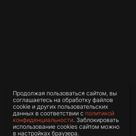
Нулевые декларации без
штрафов: внесены поправки в
Налоговый кодекс
03 июля 2026
Нотариус снова станет
Продолжая пользоваться сайтом, вы
обязательным? В Госдуме
соглашаетесь на обработку файлов
предложили вернуть
cookie и других пользовательских
нотариальную форму сделок с
данных в соответствии с
политикой
жильем
конфиденциальности
. Заблокировать
использование cookies сайтом можно
в настройках браузера.